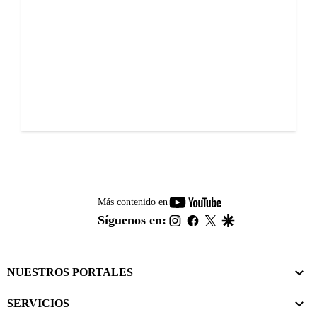
youtube-
Más contenido en
footer
instagram
facebook
twitter
google
Síguenos en:
NUESTROS PORTALES
SERVICIOS