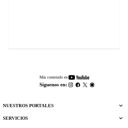
youtube-
Más contenido en
footer
instagram
facebook
twitter
google
Síguenos en:
NUESTROS PORTALES
SERVICIOS