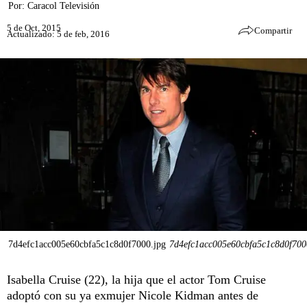
Por:
Caracol Televisión
5 de Oct, 2015
Compartir
Actualizado: 5 de feb, 2016
7d4efc1acc005e60cbfa5c1c8d0f7000.jpg
7d4efc1acc005e60cbfa5c1c8d0f700
Isabella Cruise (22), la hija que el actor Tom Cruise
adoptó con su ya exmujer Nicole Kidman antes de