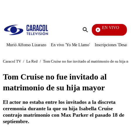
PUBLICIDAD
EN VIVO
Televentas
Enviar
búsqueda
Murió Alfonso Lizarazo
En vivo 'Yo Me Llamo'
Inscripciones 'Desafío
Caracol TV
/
La Red
/
Tom Cruise no fue invitado al matrimonio de su hija m
Tom Cruise no fue invitado al
matrimonio de su hija mayor
El actor no estaba entre los invitados a la discreta
ceremonia durante la que su hija Isabella Cruise
contrajo matrimonio con Max Parker el pasado 18 de
septiembre.