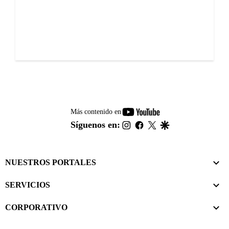
youtube-
Más contenido en
footer
instagram
facebook
twitter
google
Síguenos en:
NUESTROS PORTALES
SERVICIOS
CORPORATIVO