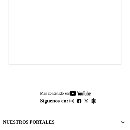
youtube-
Más contenido en
footer
instagram
facebook
twitter
google
Síguenos en:
NUESTROS PORTALES