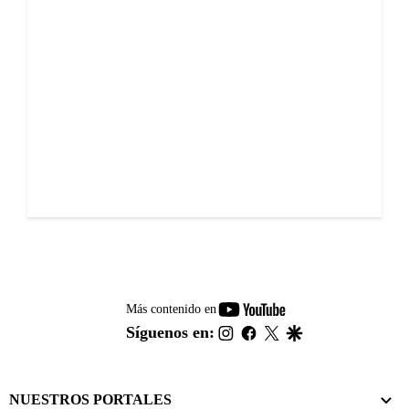
youtube-
Más contenido en
footer
instagram
facebook
twitter
google
Síguenos en:
NUESTROS PORTALES