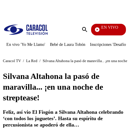
PUBLICIDAD
EN VIVO
Día A Día
Enviar
búsqueda
En vivo 'Yo Me Llamo'
Bebé de Laura Tobón
Inscripciones 'Desafío'
Caracol TV
/
La Red
/
Silvana Altahona la pasó de maravilla... ¡en una noche d
Silvana Altahona la pasó de
maravilla... ¡en una noche de
streptease!
Feliz, así vio El Fisgón a Silvana Altahona celebrando
‘con todos los juguetes’. Hasta su espíritu de
percusionista se apoderó de ella…