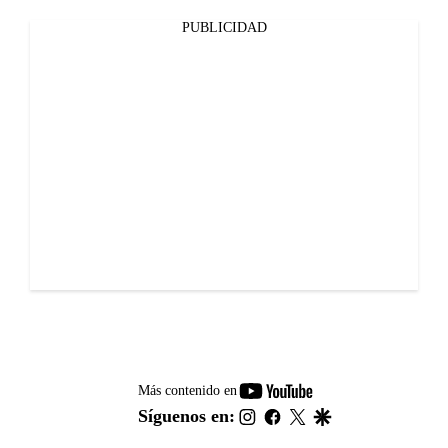
PUBLICIDAD
youtube-
Más contenido en
footer
instagram
facebook
twitter
google
Síguenos en: