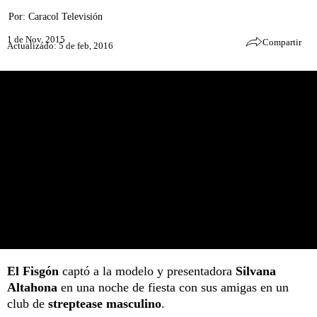
Por:
Caracol Televisión
1 de Nov, 2015
Compartir
Actualizado: 5 de feb, 2016
El Fisgón
captó a la modelo y presentadora
Silvana
Altahona
en una noche de fiesta con sus amigas en un
club de
streptease masculino
.