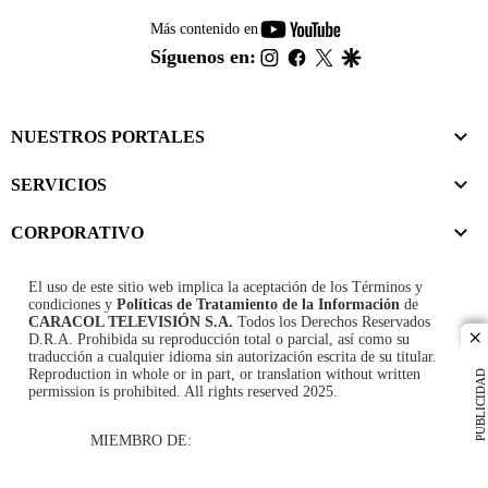
youtube-
Más contenido en
footer
instagram
facebook
twitter
google
Síguenos en:
NUESTROS PORTALES
SERVICIOS
CORPORATIVO
El uso de este sitio web implica la aceptación de los
Términos y
condiciones
y
Políticas de Tratamiento de la Información
de
CARACOL TELEVISIÓN S.A.
Todos los Derechos Reservados
D.R.A. Prohibida su reproducción total o parcial, así como su
cl
traducción a cualquier idioma sin autorización escrita de su titular.
Reproduction in whole or in part, or translation without written
PUBLICIDAD
permission is prohibited. All rights reserved 2025.
MIEMBRO DE: