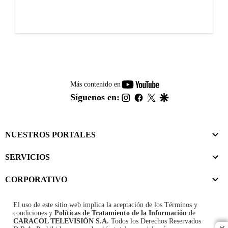
youtube-
Más contenido en
footer
instagram
facebook
twitter
google
Síguenos en:
NUESTROS PORTALES
SERVICIOS
CORPORATIVO
El uso de este sitio web implica la aceptación de los
Términos y
condiciones
y
Políticas de Tratamiento de la Información
de
CARACOL TELEVISIÓN S.A.
Todos los Derechos Reservados