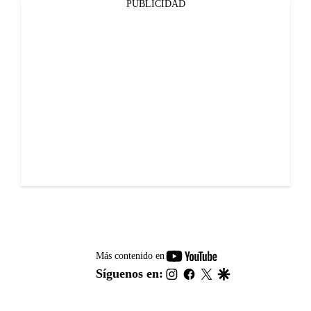
PUBLICIDAD
youtube-
Más contenido en
footer
instagram
facebook
twitter
google
Síguenos en: