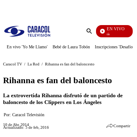
PUBLICIDAD
EN VIVO
También Caerás
Enviar
búsqueda
En vivo 'Yo Me Llamo'
Bebé de Laura Tobón
Inscripciones 'Desafío'
Caracol TV
/
La Red
/
Rihanna es fan del baloncesto
Rihanna es fan del baloncesto
La extrovertida Rihanna disfrutó de un partido de
baloncesto de los Clippers en Los Ángeles
Por:
Caracol Televisión
10 de Abr, 2014
Compartir
Actualizado: 5 de feb, 2016