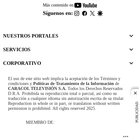
youtube-
Más contenido en
footer
instagram
facebook
twitter
google
Síguenos en:
NUESTROS PORTALES
SERVICIOS
CORPORATIVO
El uso de este sitio web implica la aceptación de los
Términos y
condiciones
y
Políticas de Tratamiento de la Información
de
CARACOL TELEVISIÓN S.A.
Todos los Derechos Reservados
D.R.A. Prohibida su reproducción total o parcial, así como su
cl
traducción a cualquier idioma sin autorización escrita de su titular.
Reproduction in whole or in part, or translation without written
PUBLICIDAD
permission is prohibited. All rights reserved 2025.
MIEMBRO DE: