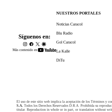
NUESTROS PORTALES
Noticias Caracol
Blu Radio
Síguenos en:
Gol Caracol
instagram
facebook
twitter
google
youtube-
Más contenido en
La Kalle
footer
DiTu
El uso de este sitio web implica la aceptación de los
Términos y co
S.A.
Todos los Derechos Reservados D.R.A. Prohibida su reproducció
titular. Reproduction in whole or in part, or translation without wri