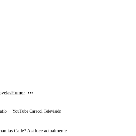
PUBLICIDAD
velas
Humor
afío'
YouTube Caracol Televisión
anitas Calle? Así luce actualmente