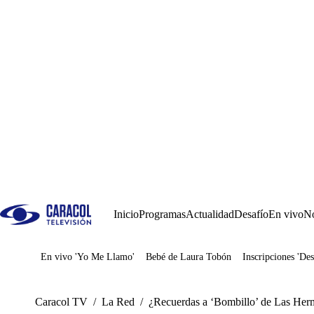
Inicio
Programas
Actualidad
Desafío
En vivo
No
En vivo 'Yo Me Llamo'
Bebé de Laura Tobón
Inscripciones 'Des
Juegos
Caracol TV
/
La Red
/
¿Recuerdas a ‘Bombillo’ de Las Herm