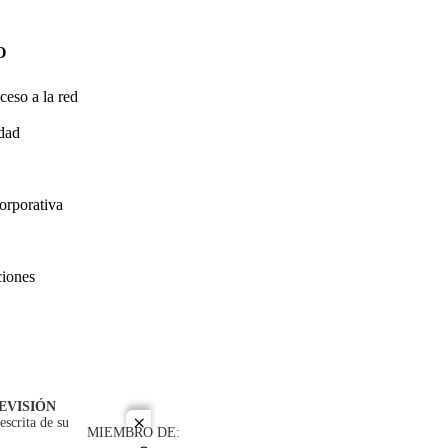
O
ceso a la red
idad
orporativa
ciones
EVISIÓN
escrita de su
close
MIEMBRO DE: