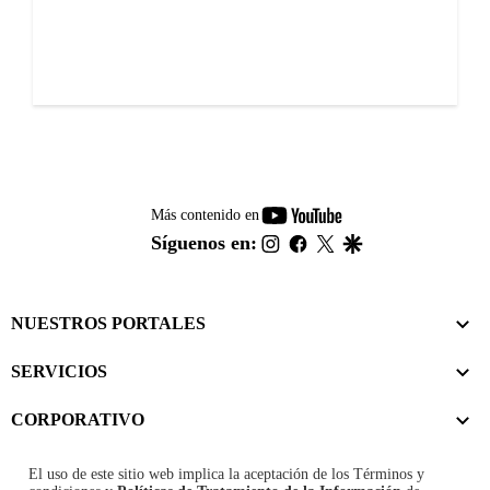
youtube-
Más contenido en
footer
instagram
facebook
twitter
google
Síguenos en:
NUESTROS PORTALES
SERVICIOS
CORPORATIVO
El uso de este sitio web implica la aceptación de los
Términos y