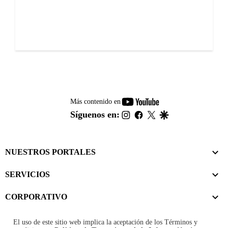
youtube-
Más contenido en
footer
instagram
facebook
twitter
google
Síguenos en:
NUESTROS PORTALES
SERVICIOS
CORPORATIVO
El uso de este sitio web implica la aceptación de los
Términos y