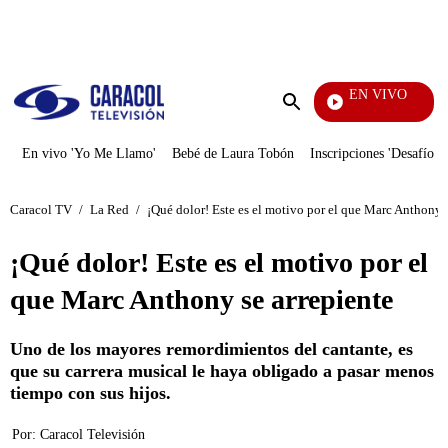
PUBLICIDAD
EN VIVO
Tambié
Enviar
búsqueda
En vivo 'Yo Me Llamo'
Bebé de Laura Tobón
Inscripciones 'Desafío'
Caracol TV
/
La Red
/
¡Qué dolor! Este es el motivo por el que Marc Anthony s
¡Qué dolor! Este es el motivo por el
que Marc Anthony se arrepiente
Uno de los mayores remordimientos del cantante, es
que su carrera musical le haya obligado a pasar menos
tiempo con sus hijos.
Por:
Caracol Televisión