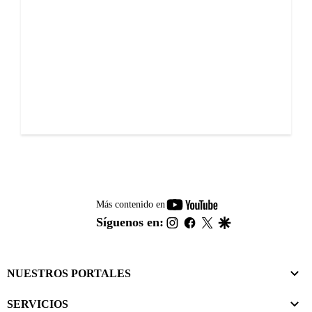
youtube-
Más contenido en
footer
instagram
facebook
twitter
google
Síguenos en:
NUESTROS PORTALES
SERVICIOS