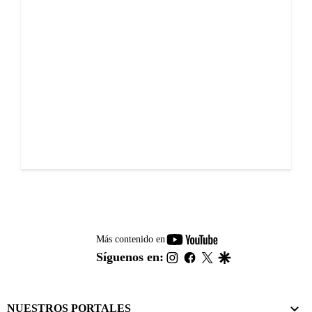
youtube-
Más contenido en
footer
instagram
facebook
twitter
google
Síguenos en:
NUESTROS PORTALES