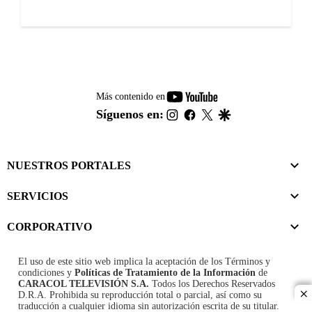
youtube-
Más contenido en
footer
instagram
facebook
twitter
google
Síguenos en:
NUESTROS PORTALES
SERVICIOS
CORPORATIVO
El uso de este sitio web implica la aceptación de los
Términos y
condiciones
y
Políticas de Tratamiento de la Información
de
CARACOL TELEVISIÓN S.A.
Todos los Derechos Reservados
D.R.A. Prohibida su reproducción total o parcial, así como su
cl
traducción a cualquier idioma sin autorización escrita de su titular.