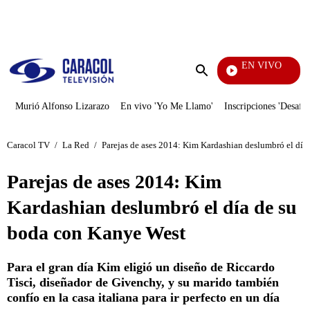
PUBLICIDAD
EN VIVO
Día A
Enviar
búsqueda
Murió Alfonso Lizarazo
En vivo 'Yo Me Llamo'
Inscripciones 'Desafío
Caracol TV
/
La Red
/
Parejas de ases 2014: Kim Kardashian deslumbró el día
Parejas de ases 2014: Kim
Kardashian deslumbró el día de su
boda con Kanye West
Para el gran día Kim eligió un diseño de Riccardo
Tisci, diseñador de Givenchy, y su marido también
confío en la casa italiana para ir perfecto en un día