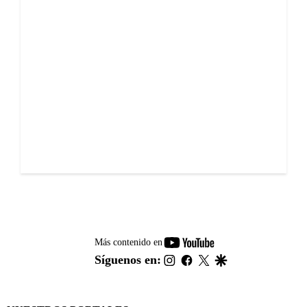
youtube-
Más contenido en
footer
instagram
facebook
twitter
google
Síguenos en: