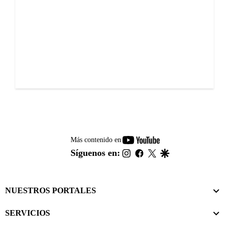
youtube-
Más contenido en
footer
instagram
facebook
twitter
google
Síguenos en:
NUESTROS PORTALES
SERVICIOS