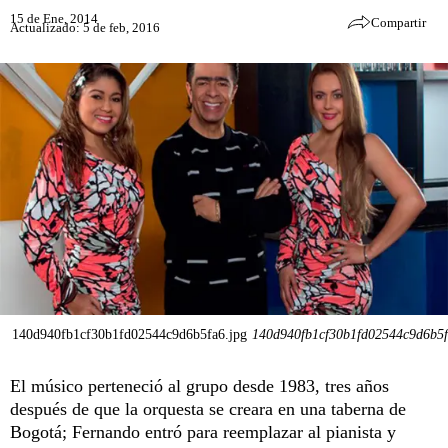
15 de Ene, 2014
Compartir
Actualizado: 5 de feb, 2016
140d940fb1cf30b1fd02544c9d6b5fa6.jpg
140d940fb1cf30b1fd02544c9d6b5f
El músico perteneció al grupo desde 1983, tres años
después de que la orquesta se creara en una taberna de
Bogotá; Fernando entró para reemplazar al pianista y