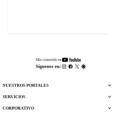
youtube-
Más contenido en
footer
instagram
facebook
twitter
google
Síguenos en:
NUESTROS PORTALES
SERVICIOS
CORPORATIVO