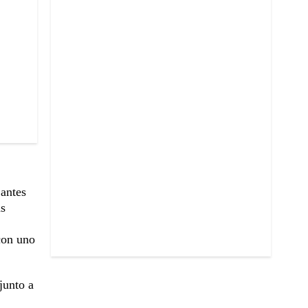
 antes
as
con uno
junto a