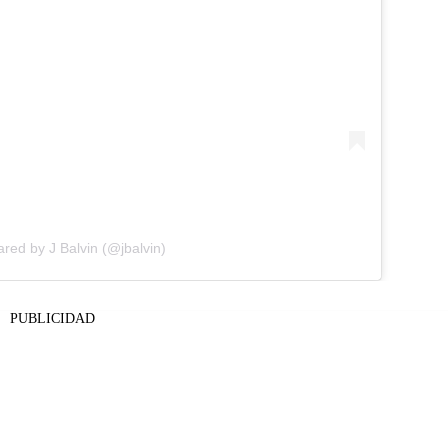
ared by J Balvin (@jbalvin)
PUBLICIDAD