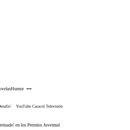
PUBLICIDAD
velas
Humor
Desafío'
YouTube Caracol Televisión
'reinado' en los Premios Juventud