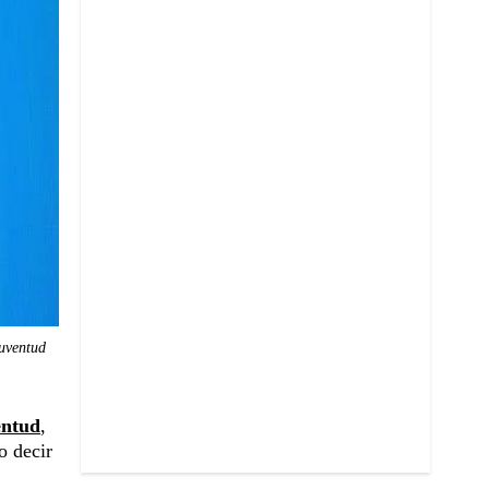
Juventud
entud
,
o decir