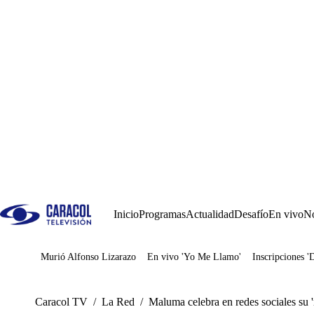
Inicio
Programas
Actualidad
Desafío
En vivo
No
Murió Alfonso Lizarazo
En vivo 'Yo Me Llamo'
Inscripciones '
Juegos
Caracol TV
/
La Red
/
Maluma celebra en redes sociales su 