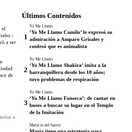
Últimos Contenidos
Yo Me Llamo
 el
‘Yo Me Llamo Camilo’ le expresó su
iales -
admiración a Amparo Grisales y
vó a ser
confesó que es animalista
Yo Me Llamo
en
‘Yo Me Llamo Shakira’ imita a la
ciudad
barranquillera desde los 10 años;
lace de
tuvo problemas de respiración
Yo Me Llamo
‘Yo Me Llamo Fonseca’: de cantar en
buses a buscar su lugar en el Templo
de la Imitación
terior a
María la del barrio
María tiene una estrategia para