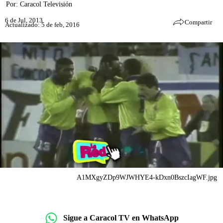
Por:
Caracol Televisión
6 de Jul, 2013
Compartir
Actualizado: 5 de feb, 2016
A1MXgyZDp9WJWHYE4-kDxn0BszcIagWF.jpg
Sigue a Caracol TV en WhatsApp