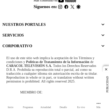
youtube-
Más contenido en
footer
instagram
facebook
twitter
google
Síguenos en:
NUESTROS PORTALES
SERVICIOS
CORPORATIVO
El uso de este sitio web implica la aceptación de los
Términos y
condiciones
y
Políticas de Tratamiento de la Información
de
CARACOL TELEVISIÓN S.A.
Todos los Derechos Reservados
D.R.A. Prohibida su reproducción total o parcial, así como su
cl
traducción a cualquier idioma sin autorización escrita de su titular.
Reproduction in whole or in part, or translation without written
PUBLICIDAD
permission is prohibited. All rights reserved 2025.
MIEMBRO DE:
Inicio
Programas
Actualidad
Desafío
En vivo
Más