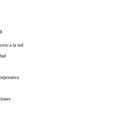
O
ceso a la red
idad
orporativa
ciones