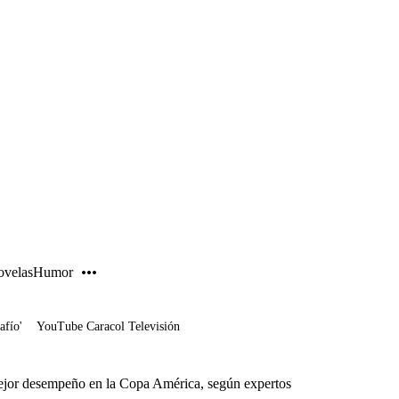
PUBLICIDAD
velas
Humor
afío'
YouTube Caracol Televisión
 mejor desempeño en la Copa América, según expertos