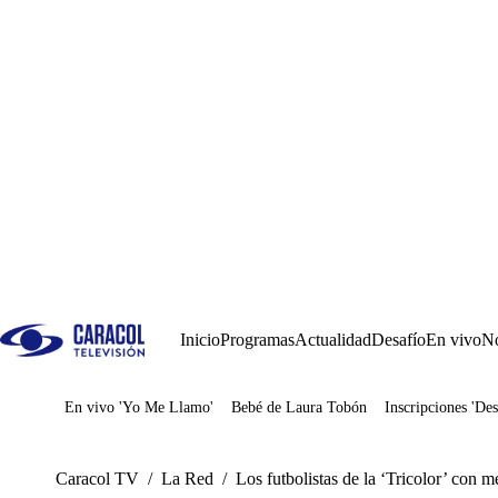
Inicio
Programas
Actualidad
Desafío
En vivo
No
En vivo 'Yo Me Llamo'
Bebé de Laura Tobón
Inscripciones 'Des
Juegos
Caracol TV
/
La Red
/
Los futbolistas de la ‘Tricolor’ con