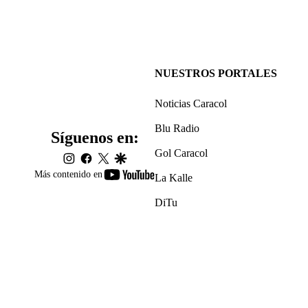
NUESTROS PORTALES
Noticias Caracol
Blu Radio
Síguenos en:
Gol Caracol
instagram
facebook
twitter
google
youtube-
Más contenido en
La Kalle
footer
DiTu