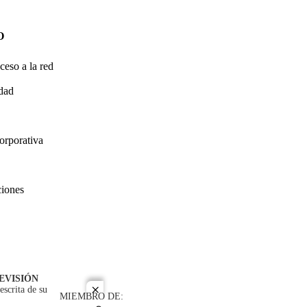
O
ceso a la red
idad
orporativa
ciones
EVISIÓN
escrita de su
close
MIEMBRO DE: