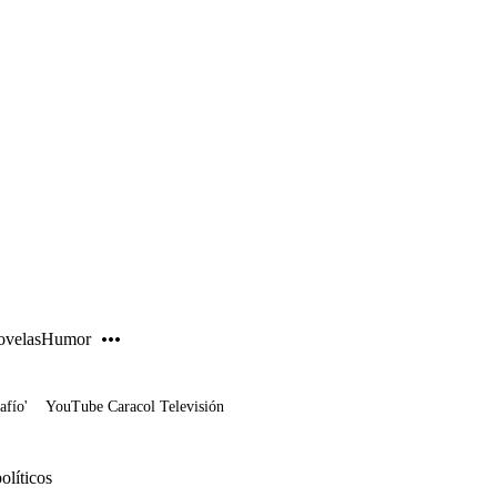
PUBLICIDAD
velas
Humor
afío'
YouTube Caracol Televisión
olíticos