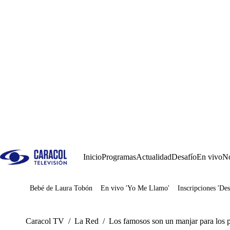
Inicio
Programas
Actualidad
Desafío
En vivo
No
Bebé de Laura Tobón
En vivo 'Yo Me Llamo'
Inscripciones 'Des
Juegos
Caracol TV
/
La Red
/
Los famosos son un manjar para los p