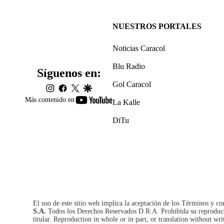
NUESTROS PORTALES
Noticias Caracol
Blu Radio
Síguenos en:
Gol Caracol
instagram
facebook
twitter
google
youtube-
Más contenido en
La Kalle
footer
DiTu
El uso de este sitio web implica la aceptación de los
Términos y co
S.A.
Todos los Derechos Reservados D.R.A. Prohibida su reproducció
titular. Reproduction in whole or in part, or translation without wri