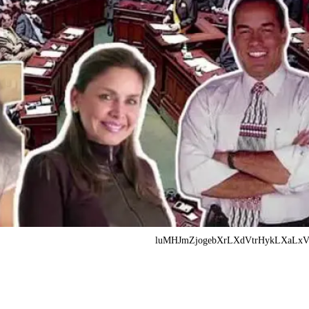
luMHJmZjogebXrLXdVtrHykLXaLxVt