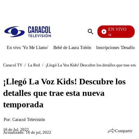
PUBLICIDAD
EN VIVO
También Caerás
Enviar
búsqueda
En vivo 'Yo Me Llamo'
Bebé de Laura Tobón
Inscripciones 'Desafío'
Caracol TV
/
La Red
/
¡Llegó La Voz Kids! Descubre los detalles que trae est
¡Llegó La Voz Kids! Descubre los
detalles que trae esta nueva
temporada
Por:
Caracol Televisión
16 de Jul, 2022
Compartir
Actualizado: 16 de jul, 2022