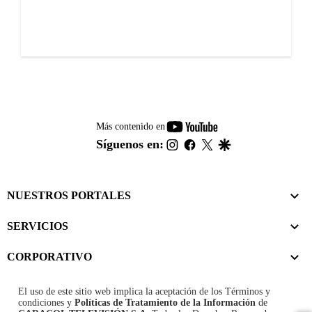
youtube-
Más contenido en
footer
instagram
facebook
twitter
google
Síguenos en:
NUESTROS PORTALES
SERVICIOS
CORPORATIVO
El uso de este sitio web implica la aceptación de los
Términos y
condiciones
y
Políticas de Tratamiento de la Información
de