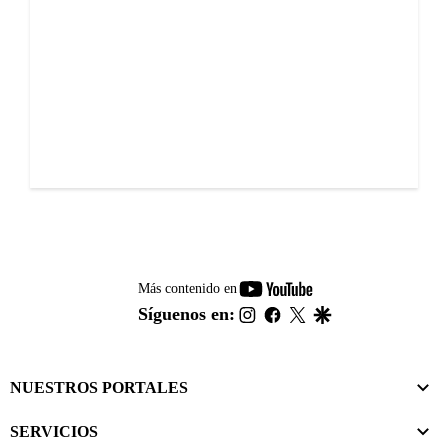
youtube-
Más contenido en
footer
instagram
facebook
twitter
google
Síguenos en:
NUESTROS PORTALES
SERVICIOS