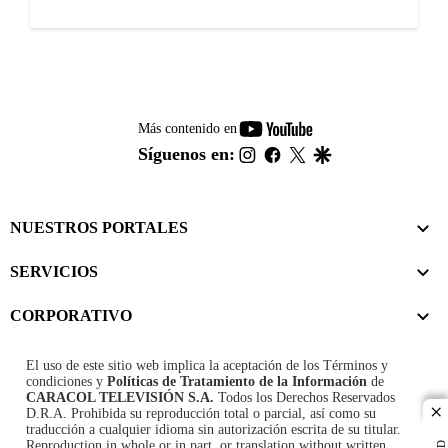
youtube-
Más contenido en
footer
instagram
facebook
twitter
google
Síguenos en:
NUESTROS PORTALES
SERVICIOS
CORPORATIVO
El uso de este sitio web implica la aceptación de los
Términos y
condiciones
y
Políticas de Tratamiento de la Información
de
CARACOL TELEVISIÓN S.A.
Todos los Derechos Reservados
D.R.A. Prohibida su reproducción total o parcial, así como su
cl
traducción a cualquier idioma sin autorización escrita de su titular.
Reproduction in whole or in part, or translation without written