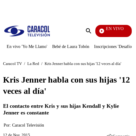
PUBLICIDAD
EN VIVO
Los Info
Enviar
búsqueda
En vivo 'Yo Me Llamo'
Bebé de Laura Tobón
Inscripciones 'Desafío'
Caracol TV
/
La Red
/
Kris Jenner habla con sus hijas '12 veces al día'
Kris Jenner habla con sus hijas '12
veces al día'
El contacto entre Kris y sus hijas Kendall y Kylie
Jenner es constante
Por:
Caracol Televisión
12 de Nov, 2015