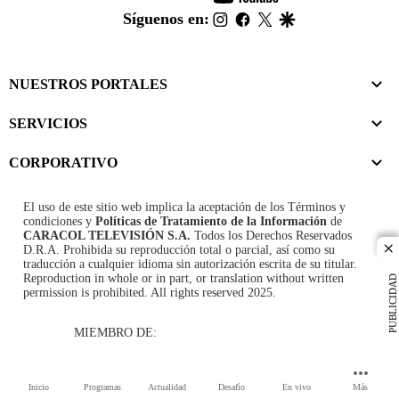
footer
instagram
facebook
twitter
google
Síguenos en:
NUESTROS PORTALES
SERVICIOS
CORPORATIVO
El uso de este sitio web implica la aceptación de los
Términos y
condiciones
y
Políticas de Tratamiento de la Información
de
CARACOL TELEVISIÓN S.A.
Todos los Derechos Reservados
D.R.A. Prohibida su reproducción total o parcial, así como su
cl
traducción a cualquier idioma sin autorización escrita de su titular.
Reproduction in whole or in part, or translation without written
PUBLICIDAD
permission is prohibited. All rights reserved 2025.
MIEMBRO DE:
Inicio
Programas
Actualidad
Desafío
En vivo
Más