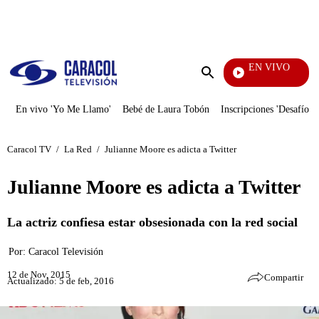
PUBLICIDAD
EN VIVO
Pura Diversión
Enviar
búsqueda
En vivo 'Yo Me Llamo'
Bebé de Laura Tobón
Inscripciones 'Desafío'
Caracol TV
/
La Red
/
Julianne Moore es adicta a Twitter
Julianne Moore es adicta a Twitter
La actriz confiesa estar obsesionada con la red social
Por:
Caracol Televisión
12 de Nov, 2015
Compartir
Actualizado: 5 de feb, 2016