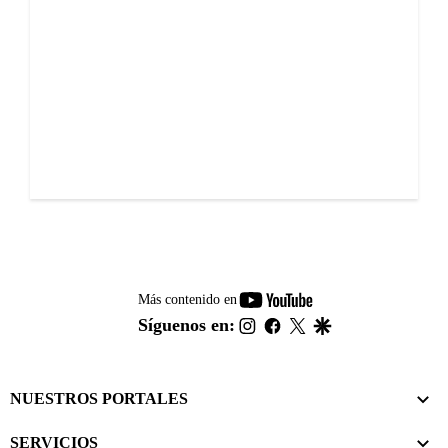
youtube-
Más contenido en
footer
instagram
facebook
twitter
google
Síguenos en:
NUESTROS PORTALES
SERVICIOS