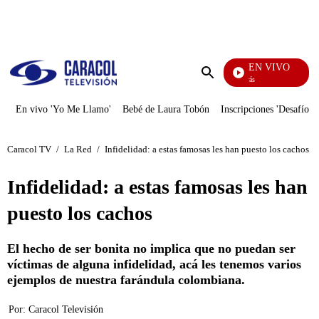
PUBLICIDAD
EN VIVO
También Caerás
Enviar
búsqueda
En vivo 'Yo Me Llamo'
Bebé de Laura Tobón
Inscripciones 'Desafío'
Caracol TV
/
La Red
/
Infidelidad: a estas famosas les han puesto los cachos
Infidelidad: a estas famosas les han
puesto los cachos
El hecho de ser bonita no implica que no puedan ser
víctimas de alguna infidelidad, acá les tenemos varios
ejemplos de nuestra farándula colombiana.
Por:
Caracol Televisión