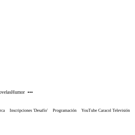
PUBLICIDAD
velas
Humor
rca
Inscripciones 'Desafío'
Programación
YouTube Caracol Televisión