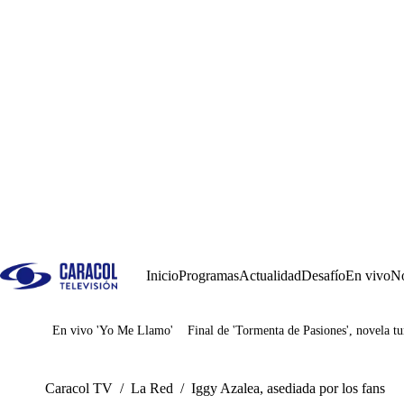
Inicio
Programas
Actualidad
Desafío
En vivo
No
En vivo 'Yo Me Llamo'
Final de 'Tormenta de Pasiones', novela tu
Juegos
Caracol TV
/
La Red
/
Iggy Azalea, asediada por los fans