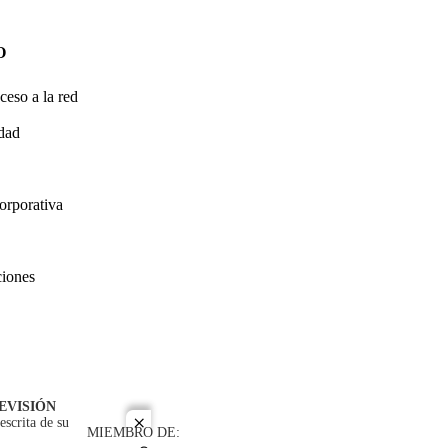
O
ceso a la red
idad
orporativa
ciones
EVISIÓN
escrita de su
close
MIEMBRO DE: