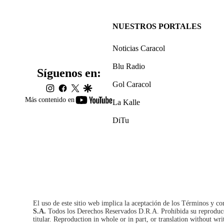
NUESTROS PORTALES
Noticias Caracol
Blu Radio
Síguenos en:
Gol Caracol
instagram
facebook
twitter
google
youtube-
Más contenido en
La Kalle
footer
DiTu
El uso de este sitio web implica la aceptación de los
Términos y co
S.A.
Todos los Derechos Reservados D.R.A. Prohibida su reproducció
titular. Reproduction in whole or in part, or translation without wri