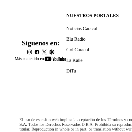
NUESTROS PORTALES
Noticias Caracol
Blu Radio
Síguenos en:
Gol Caracol
instagram
facebook
twitter
google
youtube-
Más contenido en
La Kalle
footer
DiTu
El uso de este sitio web implica la aceptación de los
Términos y co
S.A.
Todos los Derechos Reservados D.R.A. Prohibida su reproducció
titular. Reproduction in whole or in part, or translation without wri