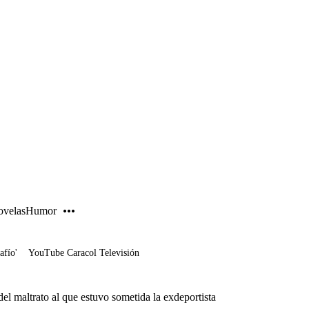
PUBLICIDAD
velas
Humor
afío'
YouTube Caracol Televisión
l maltrato al que estuvo sometida la exdeportista