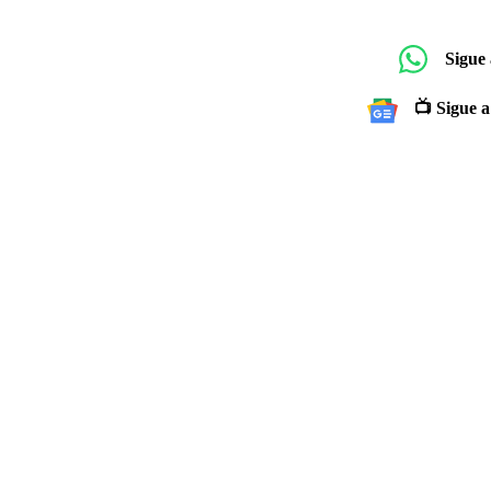
Sigue
📺 Sigue a