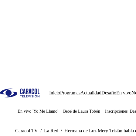
Inicio
Programas
Actualidad
Desafío
En vivo
No
En vivo 'Yo Me Llamo'
Bebé de Laura Tobón
Inscripciones 'Des
Juegos
Caracol TV
/
La Red
/
Hermana de Luz Mery Tristán habla de