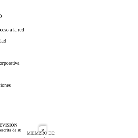
O
ceso a la red
idad
orporativa
ciones
EVISIÓN
escrita de su
close
MIEMBRO DE: