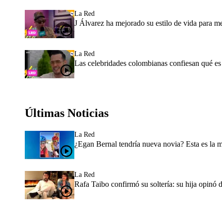
La Red
J Álvarez ha mejorado su estilo de vida para m
La Red
Las celebridades colombianas confiesan qué es
Últimas Noticias
La Red
¿Egan Bernal tendría nueva novia? Esta es la 
La Red
Rafa Taibo confirmó su soltería: su hija opinó 