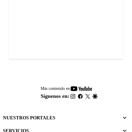
youtube-
Más contenido en
footer
instagram
facebook
twitter
google
Síguenos en:
NUESTROS PORTALES
SERVICIOS