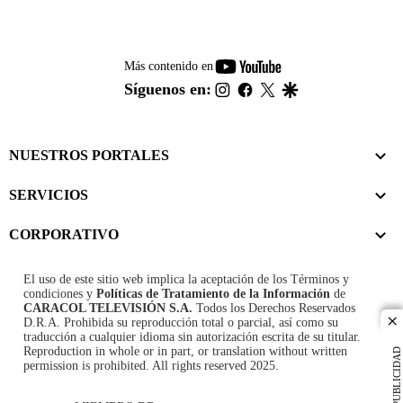
youtube-
Más contenido en
footer
instagram
facebook
twitter
google
Síguenos en:
NUESTROS PORTALES
SERVICIOS
CORPORATIVO
El uso de este sitio web implica la aceptación de los
Términos y
condiciones
y
Políticas de Tratamiento de la Información
de
CARACOL TELEVISIÓN S.A.
Todos los Derechos Reservados
D.R.A. Prohibida su reproducción total o parcial, así como su
cl
traducción a cualquier idioma sin autorización escrita de su titular.
Reproduction in whole or in part, or translation without written
PUBLICIDAD
permission is prohibited. All rights reserved 2025.