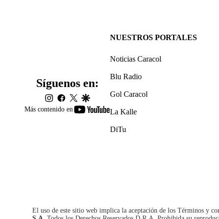
NUESTROS PORTALES
Noticias Caracol
Blu Radio
Síguenos en:
Gol Caracol
instagram
facebook
twitter
google
youtube-
Más contenido en
La Kalle
footer
DiTu
El uso de este sitio web implica la aceptación de los
Términos y co
S.A.
Todos los Derechos Reservados D.R.A. Prohibida su reproducció