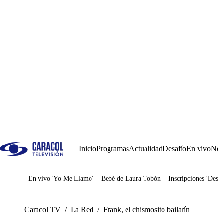
Inicio
Programas
Actualidad
Desafío
En vivo
No
En vivo 'Yo Me Llamo'
Bebé de Laura Tobón
Inscripciones 'Des
Juegos
Caracol TV
/
La Red
/
Frank, el chismosito bailarín