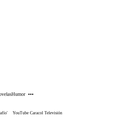
PUBLICIDAD
velas
Humor
afío'
YouTube Caracol Televisión