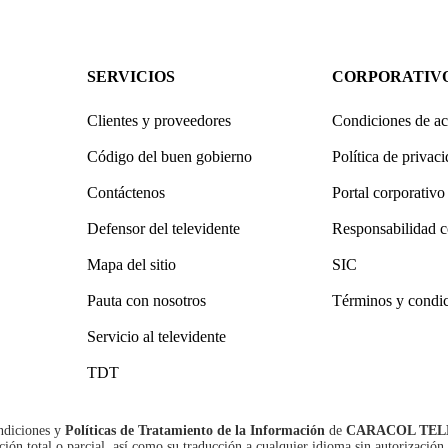
SERVICIOS
CORPORATIV
Clientes y proveedores
Condiciones de ac
Código del buen gobierno
Política de privac
Contáctenos
Portal corporativo
Defensor del televidente
Responsabilidad c
Mapa del sitio
SIC
Pauta con nosotros
Términos y condi
Servicio al televidente
TDT
ndiciones
y
Políticas de Tratamiento de la Información
de
CARACOL TEL
n total o parcial, así como su traducción a cualquier idioma sin autorización 