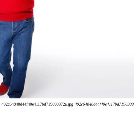
492c64848d44f40e4117bd719690972a.jpg
492c64848d44f40e4117bd7196909