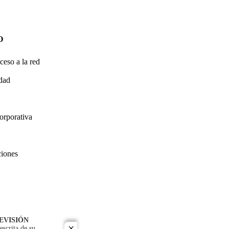
O
ceso a la red
idad
orporativa
ciones
EVISIÓN
escrita de su