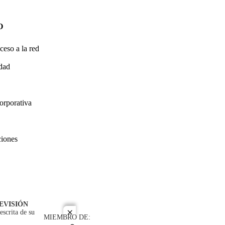
O
ceso a la red
idad
orporativa
ciones
EVISIÓN
escrita de su
close
MIEMBRO DE: