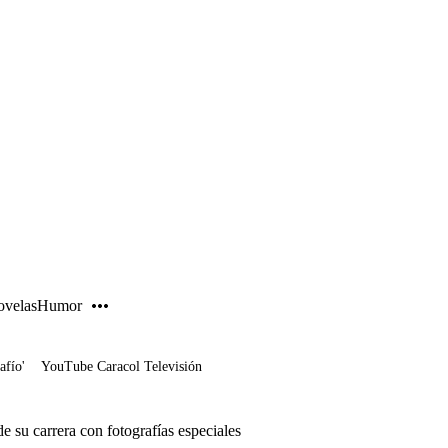
PUBLICIDAD
velas
Humor
afío'
YouTube Caracol Televisión
 su carrera con fotografías especiales