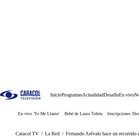
Inicio
Programas
Actualidad
Desafío
En vivo
No
En vivo 'Yo Me Llamo'
Bebé de Laura Tobón
Inscripciones 'Des
Juegos
Caracol TV
/
La Red
/
Fernando Arévalo hace un recorrido de