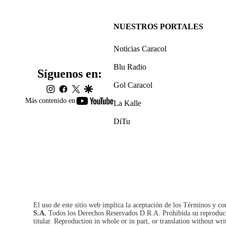
NUESTROS PORTALES
Noticias Caracol
Blu Radio
Síguenos en:
Gol Caracol
instagram
facebook
twitter
google
youtube-
Más contenido en
La Kalle
footer
DiTu
El uso de este sitio web implica la aceptación de los
Términos y co
S.A.
Todos los Derechos Reservados D.R.A. Prohibida su reproducció
titular. Reproduction in whole or in part, or translation without wri