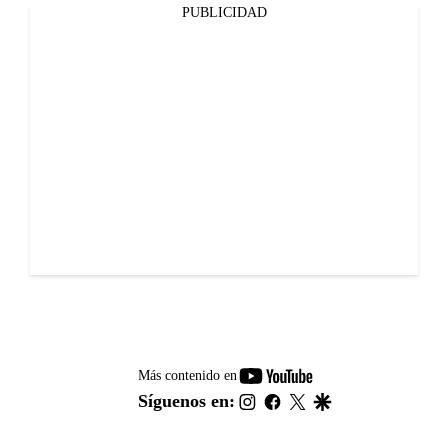
PUBLICIDAD
youtube-
Más contenido en
footer
instagram
facebook
twitter
google
Síguenos en: