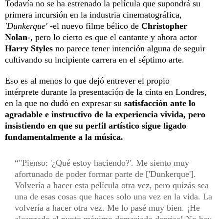
Todavía no se ha estrenado la película que supondrá su
primera incursión en la industria cinematográfica,
'Dunkerque'
-el nuevo filme bélico de
Christopher
Nolan
-, pero lo cierto es que el cantante y ahora actor
Harry Styles
no parece tener intención alguna de seguir
cultivando su incipiente carrera en el séptimo arte.
Eso es al menos lo que dejó entrever el propio
intérprete durante la presentación de la cinta en Londres,
en la que no dudó en expresar su
satisfacción ante lo
agradable e instructivo de la experiencia vivida, pero
insistiendo en que su perfil artístico sigue ligado
fundamentalmente a la música.
"Pienso: '¿Qué estoy haciendo?'. Me siento muy
afortunado de poder formar parte de ['Dunkerque'].
Volvería a hacer esta película otra vez, pero quizás sea
una de esas cosas que haces solo una vez en la vida. La
volvería a hacer otra vez. Me lo pasé muy bien. ¡He
alcanzado el punto máximo demasiado deprisa! No hay