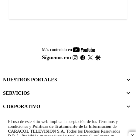
youtube-
Más contenido en
footer
instagram
facebook
twitter
google
Síguenos en:
NUESTROS PORTALES
SERVICIOS
CORPORATIVO
El uso de este sitio web implica la aceptación de los
Términos y
condiciones
y
Políticas de Tratamiento de la Información
de
CARACOL TELEVISIÓN S.A.
Todos los Derechos Reservados