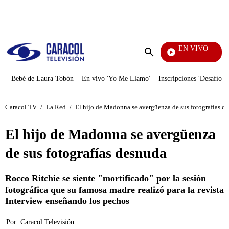
PUBLICIDAD
EN VIVO
Ciudad Lejana
Enviar
búsqueda
Bebé de Laura Tobón
En vivo 'Yo Me Llamo'
Inscripciones 'Desafío'
Caracol TV
/
La Red
/
El hijo de Madonna se avergüenza de sus fotografías d
El hijo de Madonna se avergüenza
de sus fotografías desnuda
Rocco Ritchie se siente "mortificado" por la sesión
fotográfica que su famosa madre realizó para la revista
Interview enseñando los pechos
Por:
Caracol Televisión