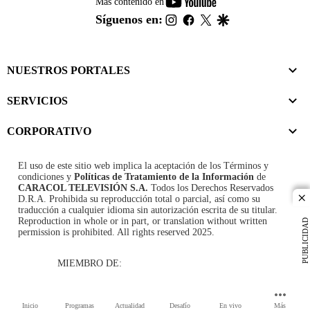
youtube-
Más contenido en
footer
instagram
facebook
twitter
google
Síguenos en:
NUESTROS PORTALES
SERVICIOS
CORPORATIVO
El uso de este sitio web implica la aceptación de los
Términos y
condiciones
y
Políticas de Tratamiento de la Información
de
CARACOL TELEVISIÓN S.A.
Todos los Derechos Reservados
D.R.A. Prohibida su reproducción total o parcial, así como su
cl
traducción a cualquier idioma sin autorización escrita de su titular.
Reproduction in whole or in part, or translation without written
PUBLICIDAD
permission is prohibited. All rights reserved 2025.
MIEMBRO DE:
Inicio
Programas
Actualidad
Desafío
En vivo
Más