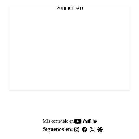
PUBLICIDAD
youtube-
Más contenido en
footer
instagram
facebook
twitter
google
Síguenos en: