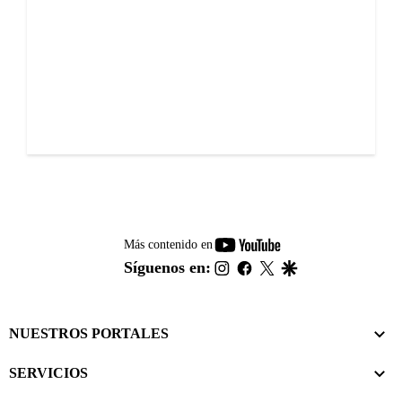
youtube-
Más contenido en
footer
instagram
facebook
twitter
google
Síguenos en:
NUESTROS PORTALES
SERVICIOS