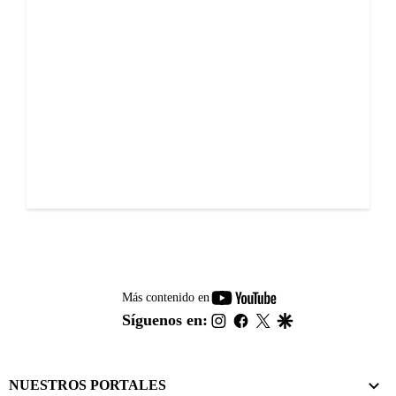
youtube-
Más contenido en
footer
instagram
facebook
twitter
google
Síguenos en:
NUESTROS PORTALES