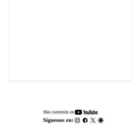
youtube-
Más contenido en
footer
instagram
facebook
twitter
google
Síguenos en: