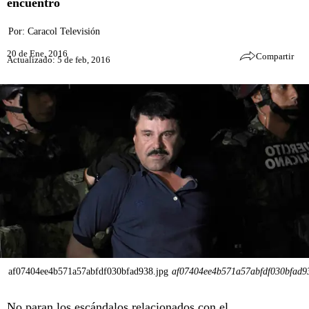
encuentro
Por:
Caracol Televisión
20 de Ene, 2016
Compartir
Actualizado: 5 de feb, 2016
af07404ee4b571a57abfdf030bfad938.jpg
af07404ee4b571a57abfdf030bfad9
No paran los escándalos relacionados con el