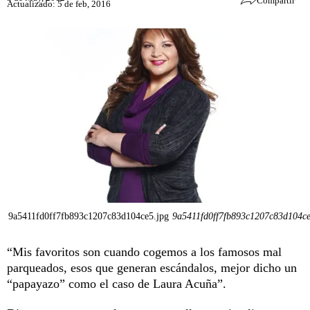
Compartir
Actualizado: 5 de feb, 2016
9a5411fd0ff7fb893c1207c83d104ce5.jpg
9a5411fd0ff7fb893c1207c83d104ce
“Mis favoritos son cuando cogemos a los famosos mal
parqueados, esos que generan escándalos, mejor dicho un
“papayazo” como el caso de Laura Acuña”.