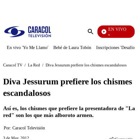
PUBLICIDAD
EN VIVO
Sábados Felices
Enviar
búsqueda
En vivo 'Yo Me Llamo'
Bebé de Laura Tobón
Inscripciones 'Desafío'
Caracol TV
/
La Red
/
Diva Jessurum prefiere los chismes escandalosos
Diva Jessurum prefiere los chismes
escandalosos
Así es, los chismes que prefiere la presentadora de "La
red" son los que más alboroto armen.
Por:
Caracol Televisión
3 de May, 2012