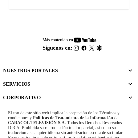
youtube-
Más contenido en
footer
instagram
facebook
twitter
google
Síguenos en:
NUESTROS PORTALES
SERVICIOS
CORPORATIVO
El uso de este sitio web implica la aceptación de los
Términos y
condiciones
y
Políticas de Tratamiento de la Información
de
CARACOL TELEVISIÓN S.A.
Todos los Derechos Reservados
D.R.A. Prohibida su reproducción total o parcial, así como su
traducción a cualquier idioma sin autorización escrita de su titular.
Reproduction in whole or in part, or translation without written