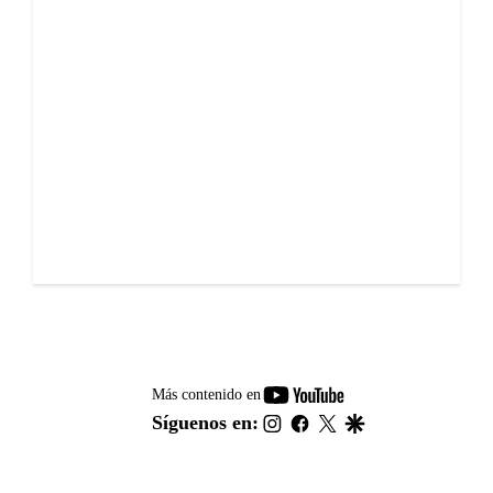
youtube-
Más contenido en
footer
instagram
facebook
twitter
google
Síguenos en: