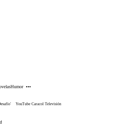
PUBLICIDAD
velas
Humor
Desafío'
YouTube Caracol Televisión
ed