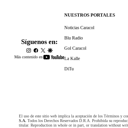
NUESTROS PORTALES
Noticias Caracol
Blu Radio
Síguenos en:
Gol Caracol
instagram
facebook
twitter
google
youtube-
Más contenido en
La Kalle
footer
DiTu
El uso de este sitio web implica la aceptación de los
Términos y co
S.A.
Todos los Derechos Reservados D.R.A. Prohibida su reproducció
titular. Reproduction in whole or in part, or translation without wri