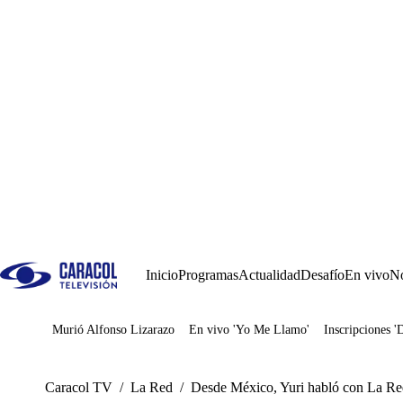
Inicio
Programas
Actualidad
Desafío
En vivo
No
Murió Alfonso Lizarazo
En vivo 'Yo Me Llamo'
Inscripciones '
Juegos
Caracol TV
/
La Red
/
Desde México, Yuri habló con La R