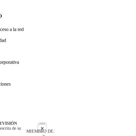
O
ceso a la red
idad
orporativa
ciones
EVISIÓN
escrita de su
close
MIEMBRO DE: