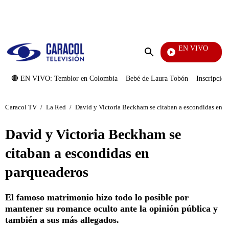
PUBLICIDAD
EN VIVO
Noticias Caracol
Enviar
búsqueda
🔴 EN VIVO: Temblor en Colombia
Bebé de Laura Tobón
Inscripcion
Caracol TV
/
La Red
/
David y Victoria Beckham se citaban a escondidas en p
David y Victoria Beckham se
citaban a escondidas en
parqueaderos
El famoso matrimonio hizo todo lo posible por
mantener su romance oculto ante la opinión pública y
también a sus más allegados.