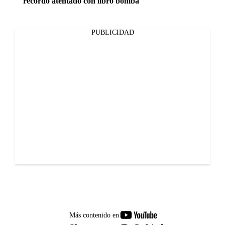
recordó atentado con libro bomba
PUBLICIDAD
youtube-
Más contenido en
footer