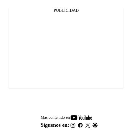
PUBLICIDAD
youtube-
Más contenido en
footer
instagram
facebook
twitter
google
Síguenos en: