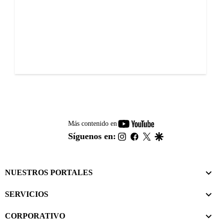
youtube-
Más contenido en
footer
instagram
facebook
twitter
google
Síguenos en:
NUESTROS PORTALES
SERVICIOS
CORPORATIVO