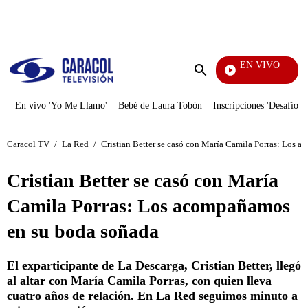
PUBLICIDAD
EN VIVO
Diario De Diana
Enviar
búsqueda
En vivo 'Yo Me Llamo'
Bebé de Laura Tobón
Inscripciones 'Desafío'
Caracol TV
/
La Red
/
Cristian Better se casó con María Camila Porras: Los 
Cristian Better se casó con María
Camila Porras: Los acompañamos
en su boda soñada
El exparticipante de La Descarga, Cristian Better, llegó
al altar con María Camila Porras, con quien lleva
cuatro años de relación. En La Red seguimos minuto a