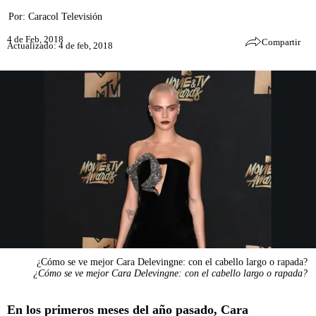
Por:
Caracol Televisión
4 de Feb, 2018
Compartir
Actualizado: 4 de feb, 2018
¿Cómo se ve mejor Cara Delevingne: con el cabello largo o rapada?
¿Cómo se ve mejor Cara Delevingne: con el cabello largo o rapada?
En los primeros meses del año pasado, Cara