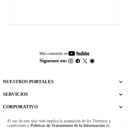
youtube-
Más contenido en
footer
instagram
facebook
twitter
google
Síguenos en:
NUESTROS PORTALES
SERVICIOS
CORPORATIVO
El uso de este sitio web implica la aceptación de los
Términos y
condiciones
y
Políticas de Tratamiento de la Información
de