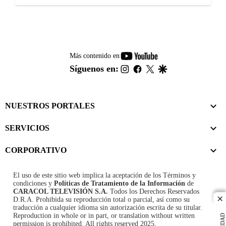
youtube-
Más contenido en
footer
instagram
facebook
twitter
google
Síguenos en:
NUESTROS PORTALES
SERVICIOS
CORPORATIVO
El uso de este sitio web implica la aceptación de los
Términos y
condiciones
y
Políticas de Tratamiento de la Información
de
CARACOL TELEVISIÓN S.A.
Todos los Derechos Reservados
D.R.A. Prohibida su reproducción total o parcial, así como su
cl
traducción a cualquier idioma sin autorización escrita de su titular.
Reproduction in whole or in part, or translation without written
permission is prohibited. All rights reserved 2025.